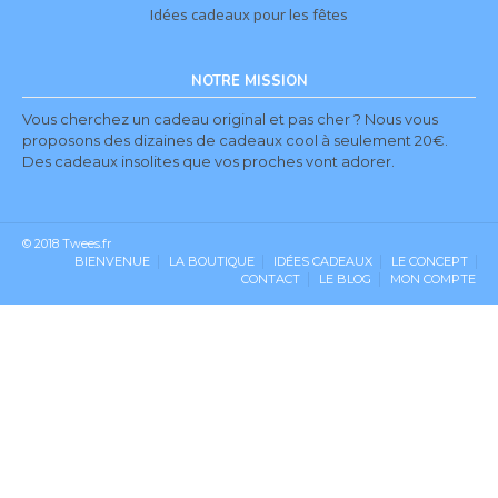
Idées cadeaux pour les fêtes
NOTRE MISSION
Vous cherchez un cadeau original et pas cher ? Nous vous
proposons des dizaines de cadeaux cool à seulement 20€.
Des cadeaux insolites que vos proches vont adorer.
© 2018 Twees.fr
BIENVENUE
LA BOUTIQUE
IDÉES CADEAUX
LE CONCEPT
CONTACT
LE BLOG
MON COMPTE