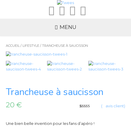
MENU
ACCUEIL
/
LIFESTYLE
/ TRANCHEUSE À SAUCISSON
Trancheuse à saucisson
20
€
(
4
avis client)
5
5
4
sur
basé
sur
votes
client
Une bien belle invention pour les fans d’apéro !