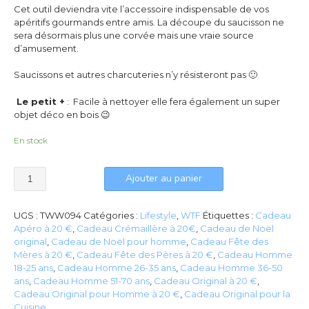
Cet outil deviendra vite l’accessoire indispensable de vos
apéritifs gourmands entre amis. La découpe du saucisson ne
sera désormais plus une corvée mais une vraie source
d’amusement.
Saucissons et autres charcuteries n’y résisteront pas 🙂
Le petit +
: Facile à nettoyer elle fera également un super
objet déco en bois 😉
En stock
Ajouter au panier
UGS :
TWW094
Catégories :
Lifestyle
,
WTF
Étiquettes :
Cadeau
Apéro à 20 €
,
Cadeau Crémaillère à 20€
,
Cadeau de Noël
original
,
Cadeau de Noël pour homme
,
Cadeau Fête des
Mères à 20 €
,
Cadeau Fête des Pères à 20 €
,
Cadeau Homme
18-25 ans
,
Cadeau Homme 26-35 ans
,
Cadeau Homme 36-50
ans
,
Cadeau Homme 51-70 ans
,
Cadeau Original à 20 €
,
Cadeau Original pour Homme à 20 €
,
Cadeau Original pour la
Cuisine