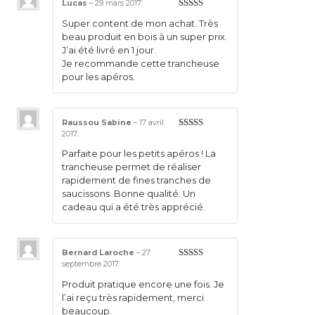
Lucas
–
29 mars 2017
:
5
sur 5
Super content de mon achat. Très
beau produit en bois à un super prix.
J’ai été livré en 1 jour.
Je recommande cette trancheuse
pour les apéros.
Raussou Sabine
–
17 avril
2017
:
5
sur 5
Parfaite pour les petits apéros ! La
trancheuse permet de réaliser
rapidement de fines tranches de
saucissons. Bonne qualité. Un
cadeau qui a été très apprécié.
Bernard Laroche
–
27
septembre 2017
:
5
sur 5
Produit pratique encore une fois. Je
l’ai reçu très rapidement, merci
beaucoup.