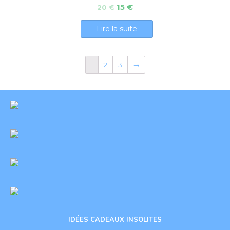
15
€
20
€
Lire la suite
1
2
3
→
IDÉES CADEAUX INSOLITES