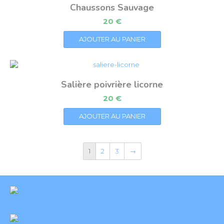
Chaussons Sauvage
20
€
AJOUTER AU PANIER
Salière poivrière licorne
20
€
AJOUTER AU PANIER
1
2
3
→