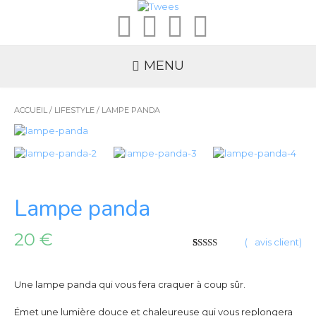
MENU
ACCUEIL
/
LIFESTYLE
/ LAMPE PANDA
Lampe panda
20
€
(
2
avis client)
5
5
2
sur
basé
sur
votes
client
Une lampe panda qui vous fera craquer à coup sûr.
Émet une lumière douce et chaleureuse qui vous replongera