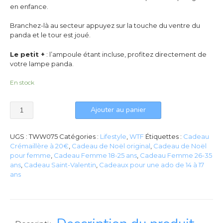
en enfance.
Branchez-là au secteur appuyez sur la touche du ventre du
panda et le tour est joué.
Le petit +
: l’ampoule étant incluse, profitez directement de
votre lampe panda.
En stock
Ajouter au panier
UGS :
TWW075
Catégories :
Lifestyle
,
WTF
Étiquettes :
Cadeau
Crémaillère à 20€
,
Cadeau de Noël original
,
Cadeau de Noël
pour femme
,
Cadeau Femme 18-25 ans
,
Cadeau Femme 26-35
ans
,
Cadeau Saint-Valentin
,
Cadeaux pour une ado de 14 à 17
ans