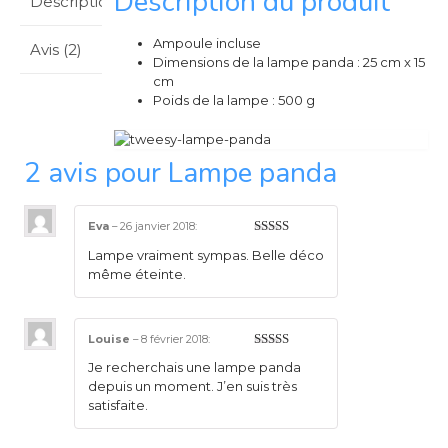
Description du produit
Description
Ampoule incluse
Avis (2)
Dimensions de la lampe panda : 25 cm x 15
cm
Poids de la lampe : 500 g
2 avis pour
Lampe panda
Eva
–
26 janvier 2018
:
5
sur 5
Lampe vraiment sympas. Belle déco
même éteinte.
Louise
–
8 février 2018
:
5
sur 5
Je recherchais une lampe panda
depuis un moment. J’en suis très
satisfaite.