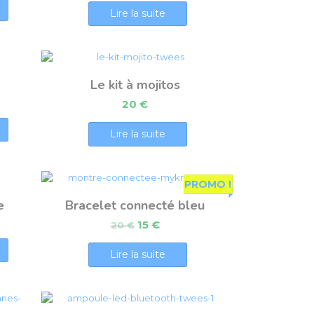
Lire la suite
Le kit à mojitos
20
€
Lire la suite
PROMO !
e
Bracelet connecté bleu
15
€
20
€
Lire la suite