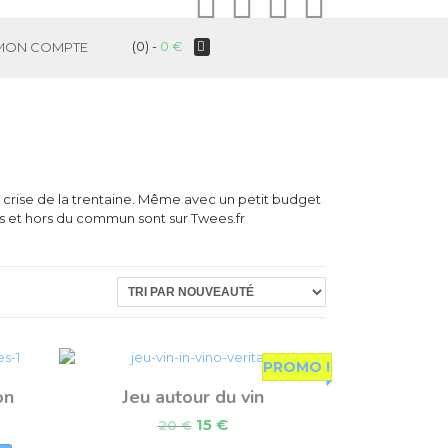
(0) -
0
€
MON COMPTE
la crise de la trentaine. Même avec un petit budget
es et hors du commun sont sur Twees.fr
PROMO !
on
Jeu autour du vin
15
€
20
€