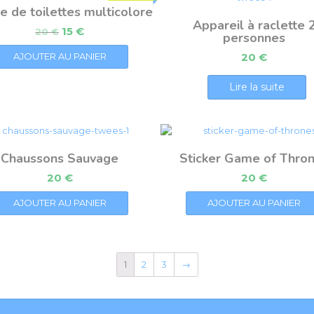
 de toilettes multicolore
Appareil à raclette 
15
€
20
€
personnes
AJOUTER AU PANIER
20
€
Lire la suite
Chaussons Sauvage
Sticker Game of Thro
20
€
20
€
AJOUTER AU PANIER
AJOUTER AU PANIER
1
2
3
→