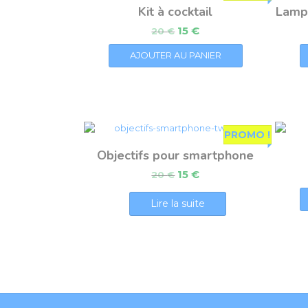
Kit à cocktail
Lampe
15
€
20
€
AJOUTER AU PANIER
PROMO !
Objectifs pour smartphone
15
€
20
€
Lire la suite