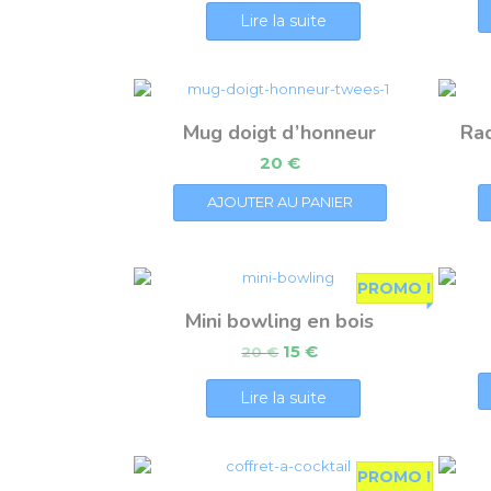
Lire la suite
Mug doigt d’honneur
Raq
20
€
AJOUTER AU PANIER
PROMO !
Mini bowling en bois
15
€
20
€
Lire la suite
PROMO !