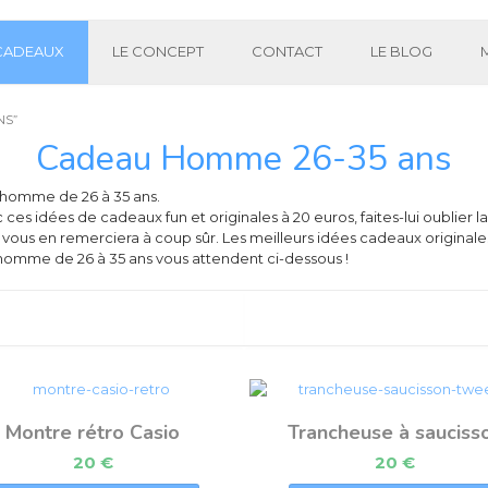
 CADEAUX
LE CONCEPT
CONTACT
LE BLOG
NS”
Cadeau Homme 26-35 ans
 homme de 26 à 35 ans.
ces idées de cadeaux fun et originales à 20 euros, faites-lui oublier 
l vous en remerciera à coup sûr. Les meilleurs idées cadeaux original
omme de 26 à 35 ans vous attendent ci-dessous !
Montre rétro Casio
Trancheuse à sauciss
20
€
20
€