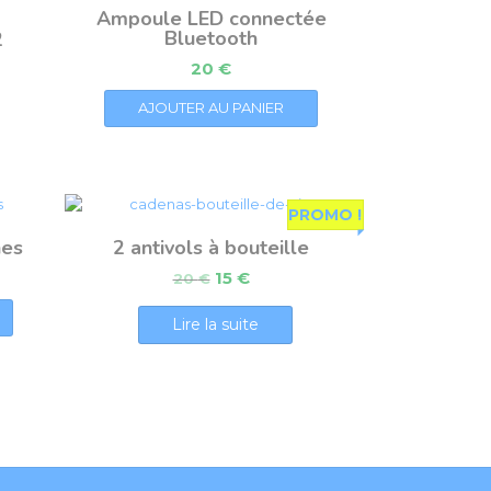
Ampoule LED connectée
Bluetooth
2
20
€
AJOUTER AU PANIER
PROMO !
nes
2 antivols à bouteille
15
€
20
€
Lire la suite