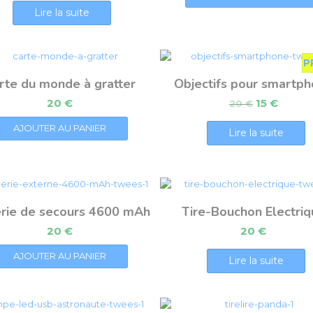
Lire la suite
P
rte du monde à gratter
Objectifs pour smartp
20
€
15
€
20
€
AJOUTER AU PANIER
Lire la suite
erie de secours 4600 mAh
Tire-Bouchon Electriq
20
€
20
€
AJOUTER AU PANIER
Lire la suite