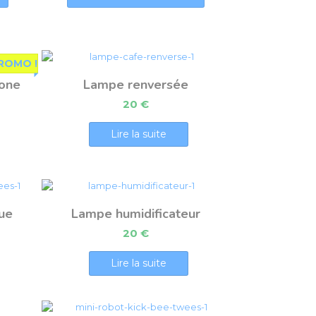
ROMO !
hone
Lampe renversée
20
€
Lire la suite
ue
Lampe humidificateur
20
€
Lire la suite