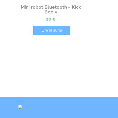
Mini robot Bluetooth « Kick
Bee »
20
€
Lire la suite