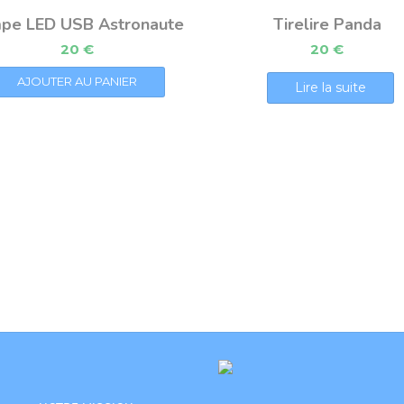
pe LED USB Astronaute
Tirelire Panda
20
€
20
€
AJOUTER AU PANIER
Lire la suite