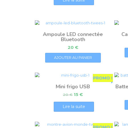
Ampoule LED connectée
Ca
Bluetooth
20
€
AJOUTER AU PANIER
PROMO !
Mini frigo USB
Batt
15
€
20
€
Lire la suite
PROMO !