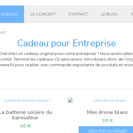
 CADEAUX
LE CONCEPT
CONTACT
LE BLOG
ISE”
Cadeau pour Entreprise
herchez un cadeau original pour votre entreprise ? Nous avons séle
société. Terminé les cadeaux CE sans saveur. Introduisez-donc de l’ori
twees.fr) pour réaliser une commande importante de produits et recev
La batterie solaire du
Mini drone blanc
baroudeur
20
€
20
€
AJOUTER AU PANIER