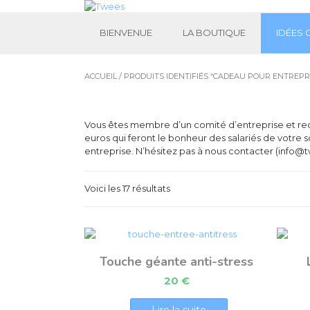
BIENVENUE
LA BOUTIQUE
IDÉES
ACCUEIL
/ PRODUITS IDENTIFIÉS “CADEAU POUR ENTREPR
Vous êtes membre d’un comité d’entreprise et rec
euros qui feront le bonheur des salariés de votre 
entreprise. N’hésitez pas à nous contacter (info@
Voici les 17 résultats
Touche géante anti-stress
20
€
Lire la suite