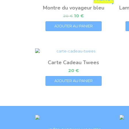
Montre du voyageur bleu
Lam
10
€
20
€
AJOUTER AU PANIER
Carte Cadeau Twees
20
€
AJOUTER AU PANIER