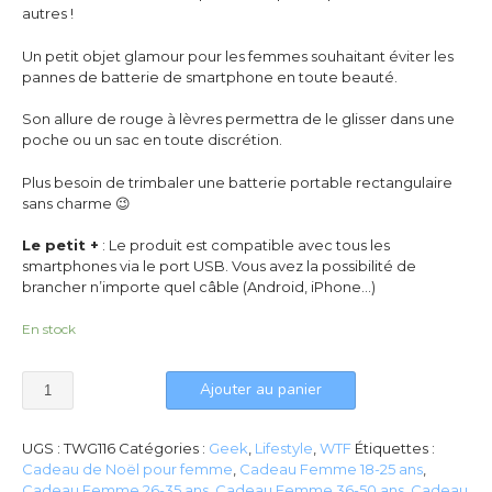
autres !
Un petit objet glamour pour les femmes souhaitant éviter les
pannes de batterie de smartphone en toute beauté.
Son allure de rouge à lèvres permettra de le glisser dans une
poche ou un sac en toute discrétion.
Plus besoin de trimbaler une batterie portable rectangulaire
sans charme 😉
Le petit +
: Le produit est compatible avec tous les
smartphones via le port USB. Vous avez la possibilité de
brancher n’importe quel câble (Android, iPhone…)
En stock
Ajouter au panier
UGS :
TWG116
Catégories :
Geek
,
Lifestyle
,
WTF
Étiquettes :
Cadeau de Noël pour femme
,
Cadeau Femme 18-25 ans
,
Cadeau Femme 26-35 ans
,
Cadeau Femme 36-50 ans
,
Cadeau