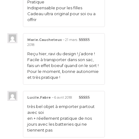
Pratique
Indispensable pour les filles
Cadeau ultra original pour soi ou a
offrir
Marie.Caucheteux
–
21 mars
2018
:
4
sur 5
Reçu hier, ravi du design ! j’adore !
Facile à transporter dans son sac,
fais un effet boeuf quand on le sort !
Pour le moment, bonne autonomie
et très pratique !
Lucile.Fabre
–
6 avril 2018
:
4
sur 5
très bel objet à emporter partout
avec soi
en + réellement pratique de nos
jours avec les batteries qui ne
tiennent pas