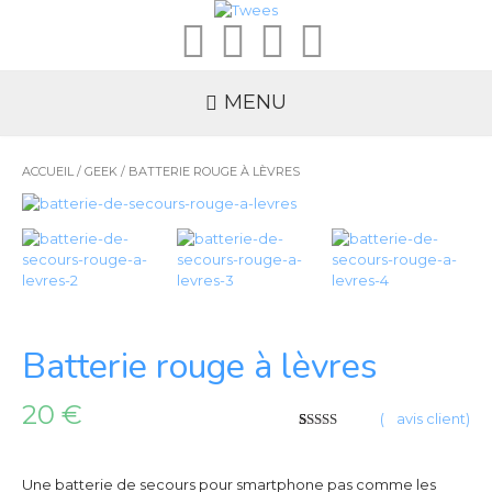
MENU
ACCUEIL
/
GEEK
/ BATTERIE ROUGE À LÈVRES
Batterie rouge à lèvres
20
€
(
3
avis client)
4.33
5
3
sur
basé sur
votes
client
Une batterie de secours pour smartphone pas comme les