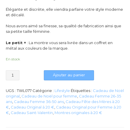
Élégante et discrète, elle viendra parfaire votre style moderne
et décalé.
Nous avons aimé sa finesse, sa qualité de fabrication ainsi que
sa petite taille féminine.
Le petit +
: La montre vous sera livrée dans un coffret en
métal aux couleurs de la marque.
En stock
Ajouter au panier
UGS :
TWL077
Catégorie :
Lifestyle
Étiquettes :
Cadeau de Noël
original
,
Cadeau de Noël pour femme
,
Cadeau Femme 26-35
ans
,
Cadeau Femme 36-50 ans
,
Cadeau Fête des Mères à 20
€
,
Cadeau Original à 20 €
,
Cadeau Original pour Femme à 20
€
,
Cadeau Saint-Valentin
,
Montres originales à 20 €