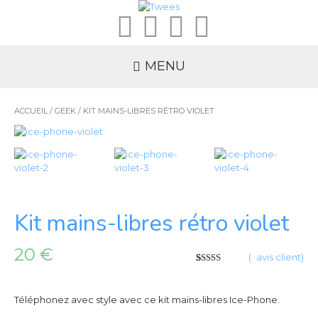
MENU
ACCUEIL
/
GEEK
/ KIT MAINS-LIBRES RÉTRO VIOLET
Kit mains-libres rétro violet
20
€
(
1
avis client)
5
5
1
sur
basé
sur
vote
client
Téléphonez avec style avec ce kit mains-libres Ice-Phone.