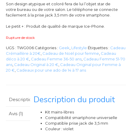
Son design atypique et coloré fera de lui l’objet star de
votre bureau ou de votre salon. Le téléphone se connecte
facilement à la prise jack 3,5 mm de votre smartphone.
Le petit + : Produit de qualité de marque Ice-Phone.
Rupture de stock
UGS :
TWG006
Catégories :
Geek
,
Lifestyle
Étiquettes :
Cadeau
Crémaillère à 20€
,
Cadeau de Noël pour femme
,
Cadeau
déco à 20 €
,
Cadeau Femme 36-50 ans
,
Cadeau Femme 51-70
ans
,
Cadeau Original à 20 €
,
Cadeau Original pour Femme à
20 €
,
Cadeaux pour une ado de 14 à 17 ans
Description du produit
Description
Kit mains-libres
Avis (1)
Compatibilité smartphone universelle
Compatible prise jack de 3,5 mm
Couleur : violet