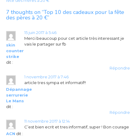
fête des mères à 20 €
o
7 thoughts on “
Top 10 des cadeaux pour la fête
s
des pères à 20 €
”
t
n
15 juin 2017 à 5:46
Merci beaucoup pour cet article très interessant je
a
vais le partager sur fb
skin
v
counter
strike
i
dit :
Répondre
g
1 novembre 2017 à 7:46
a
article tres sympa et informatif!!
Dépannage
t
serrurerie
i
Le Mans
dit :
o
Répondre
n
11 novembre 2017 à 12:14
C’est bien ecrit et tres informatif, super ! Bon courage
ACN
dit :