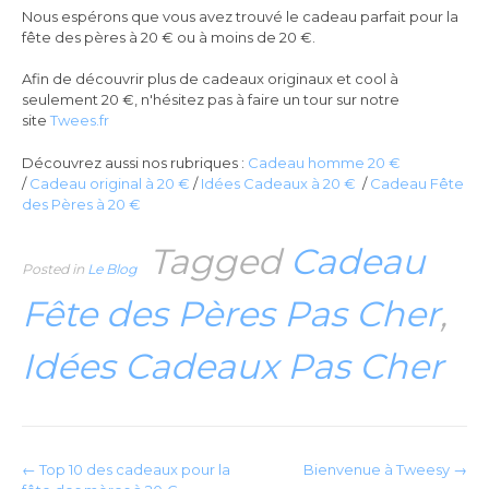
Nous espérons que vous avez trouvé le cadeau parfait pour la
fête des pères à 20 € ou à moins de 20 €.
Afin de découvrir plus de cadeaux originaux et cool à
seulement 20 €, n'hésitez pas à faire un tour sur notre
site
Twees.fr
Découvrez aussi nos rubriques :
Cadeau homme 20 €
/
Cadeau original à 20 €
/
Idées Cadeaux à 20 €
/
Cadeau Fête
des Pères à 20 €
Tagged
Cadeau
Posted in
Le Blog
Fête des Pères Pas Cher
,
Idées Cadeaux Pas Cher
P
←
Top 10 des cadeaux pour la
Bienvenue à Tweesy
→