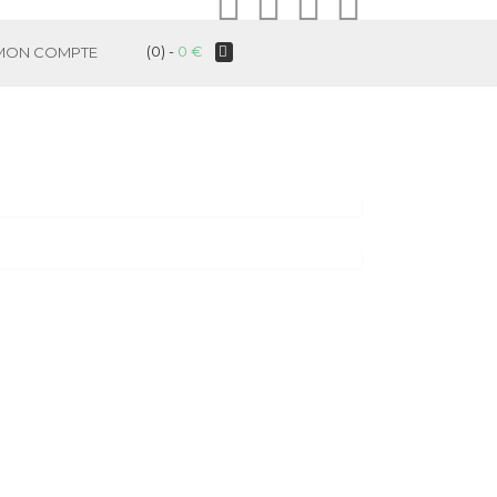
(0) -
0
€
MON COMPTE