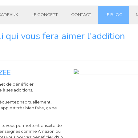
 CADEAUX
LE CONCEPT
CONTACT
LE BLOG
i qui vous fera aimer l’addition
ZEE
met de bénéficier
 à ses additions.
fréquentez habituellement,
l'app est très bien faite, ça ne
ints vous permettent ensuite de
des enseignes comme Amazon ou
ts vous pouvez bénéficier d'un