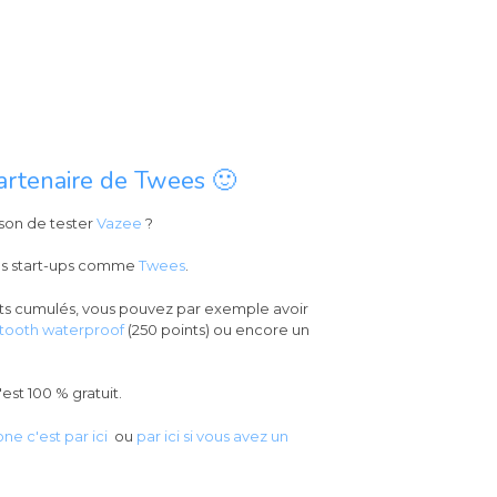
rtenaire de Twees 🙂
son de tester
Vazee
?
es start-ups comme
Twees
.
ts cumulés, vous pouvez par exemple avoir
tooth waterproof
(250 points) ou encore un
'est 100 % gratuit.
ne c'est par ici
ou
par ici si vous avez un