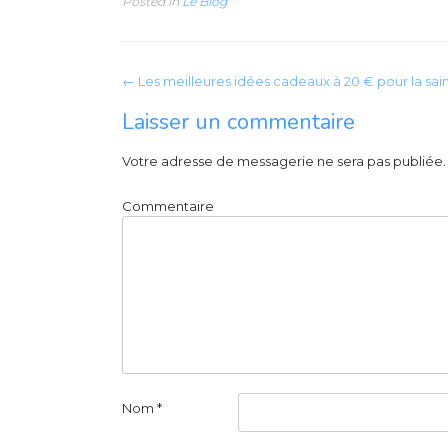
Posted in
Le Blog
P
←
Les meilleures idées cadeaux à 20 € pour la sain
o
Laisser un commentaire
s
Votre adresse de messagerie ne sera pas publiée.
t
n
Commentaire
a
v
i
g
a
t
Nom
*
i