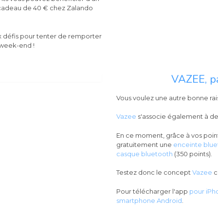
adeau de 40 € chez Zalando
 défis pour tenter de remporter
 week-end !
VAZEE, pa
Vous voulez une autre bonne rai
Vazee
s'associe également à d
En ce moment, grâce à vos poin
gratuitement une
enceinte blue
casque bluetooth
(350 points).
Testez donc le concept
Vazee
c
Pour télécharger l'app
pour iPho
smartphone Android
.