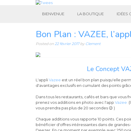
BIENVENUE
LA BOUTIQUE
IDÉES
Bon Plan : VAZEE, l’appl
Posted on
22 février 2017
by
Clement
Le Concept VA
L'appli
Vazee
est un réel bon plan puisqu'elle per
d'avantages exclusifs en cumulant des points grâce
Dans tous les restaurants, cafés et bars que vous 
prenez vos additions en photo avec l'app
Vazee
(
vous prendra pas plus de 20 secondes 😉 )
Chaque additions vous rapporte 10 points. Ces po
bénéficier d'offres intéressantes dans de gran
Deezer. En ce moment par exemple avec 250 poin