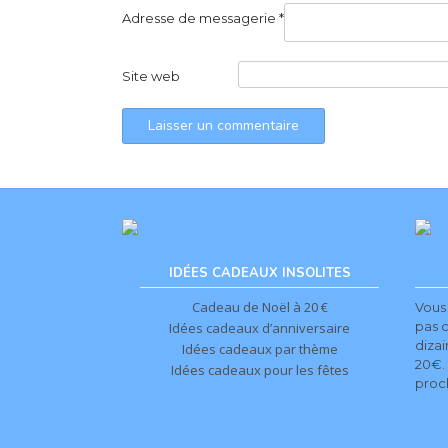
o
Adresse de messagerie
*
n
Site web
IDÉES CADEAUX INSOLITES
Cadeau de Noël à 20 €
Vous
pas 
Idées cadeaux d’anniversaire
diza
Idées cadeaux par thème
20€.
Idées cadeaux pour les fêtes
proc