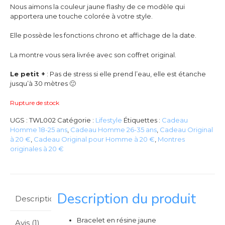
Nous aimons la couleur jaune flashy de ce modèle qui
apportera une touche colorée à votre style.
Elle possède les fonctions chrono et affichage de la date.
La montre vous sera livrée avec son coffret original.
Le petit +
: Pas de stress si elle prend l’eau, elle est étanche
jusqu’à 30 mètres 🙂
Rupture de stock
UGS :
TWL002
Catégorie :
Lifestyle
Étiquettes :
Cadeau
Homme 18-25 ans
,
Cadeau Homme 26-35 ans
,
Cadeau Original
à 20 €
,
Cadeau Original pour Homme à 20 €
,
Montres
originales à 20 €
Description du produit
Description
Bracelet en résine jaune
Avis (1)