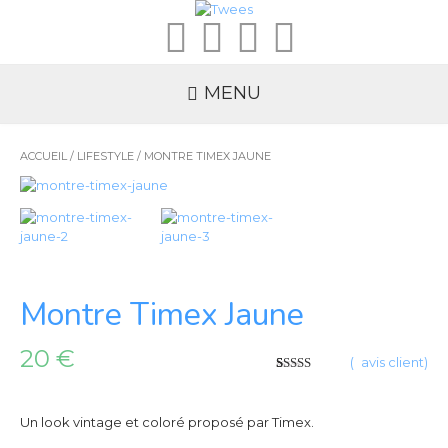
MENU
ACCUEIL
/
LIFESTYLE
/ MONTRE TIMEX JAUNE
Montre Timex Jaune
20
€
(
1
avis client)
5
5
1
sur
basé
sur
vote
client
Un look vintage et coloré proposé par Timex.