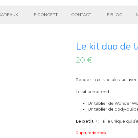
 CADEAUX
LE CONCEPT
CONTACT
LE BLOG
Le kit duo de 
20
€
Rendez la cuisine plus fun avec
Le kit comprend :
Un tablier de Wonder Wo
Un tablier de body-builde
Le petit +
: Taille unique qui 
Rupture de stock