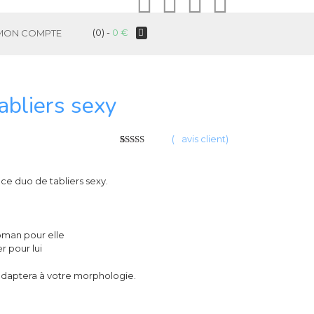
(0) -
0
€
MON COMPTE
tabliers sexy
(
2
avis client)
5
5
2
sur
basé
sur
votes
client
 ce duo de tabliers sexy.
man pour elle
r pour lui
s’adaptera à votre morphologie.