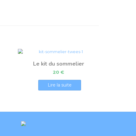
Le kit du sommelier
20
€
Lire la suite