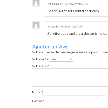
Nadege V.
–
30 novembre 2016
:
Les deux tabliers sont très droles.
Hugo R.
–
8 décembre 2016
:
J’ai offert ces tabliers a des amis. Ils 
Ajouter un Avis
Votre adresse de messagerie ne sera pas publié
Votre vote
Votre Avis
*
Nom
*
E-mail
*