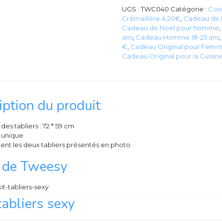
UGS :
TWC040
Catégorie :
Cool
Crémaillère à 20€
,
Cadeau de N
Cadeau de Noël pour homme
,
ans
,
Cadeau Homme 18-25 ans
€
,
Cadeau Original pour Femm
Cadeau Original pour la Cuisin
iption du produit
e des tabliers : 72 * 59 cm
e unique
ent les deux tabliers présentés en photo
s de Tweesy
tabliers sexy