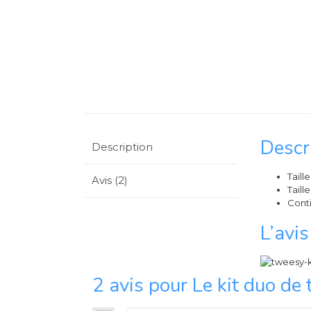
Descr
Description
Taill
Avis (2)
Taill
Conti
L’avi
2 avis pour
Le kit duo de 