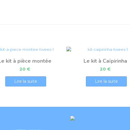
Le kit à pièce montée
Le kit à Caïpirinha
20
€
20
€
Lire la suite
Lire la suite