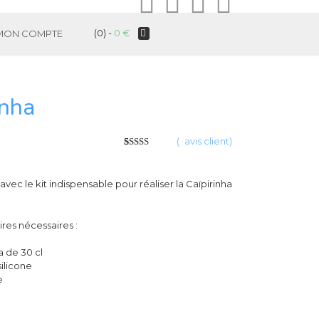
(0) -
0
€
MON COMPTE
inha
(
1
avis client)
5
5
1
sur
basé
sur
vote
client
vec le kit indispensable pour réaliser la Caïpirinha
ires nécessaires :
a de 30 cl
silicone
e