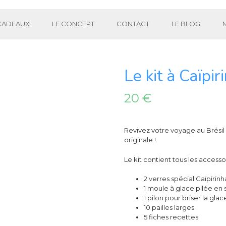
 CADEAUX
LE CONCEPT
CONTACT
LE BLOG
Le kit à Caïpir
20
€
Revivez votre voyage au Brésil a
originale !
Le kit contient tous les accesso
2 verres spécial Caïpirinh
1 moule à glace pilée en 
1 pilon pour briser la glac
10 pailles larges
5 fiches recettes