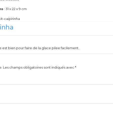
ns
: 31 x 22 x 9 cm
rinha
ne est bien pour faire de la glace pilee facilement.
e.
Les champs obligatoires sont indiqués avec
*