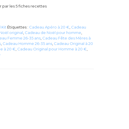
 par les 5 fiches recettes
 Kit
Étiquettes :
Cadeau Apéro à 20 €
,
Cadeau
oël original
,
Cadeau de Noël pour homme
,
eau Femme 26-35 ans
,
Cadeau Fête des Mères à
s
,
Cadeau Homme 26-35 ans
,
Cadeau Original à 20
e à 20 €
,
Cadeau Original pour Homme à 20 €
,
e