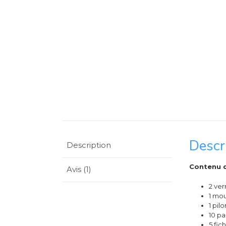
Descr
Description
Contenu d
Avis (1)
2 ver
1 mou
1 pil
10 pa
5 fic