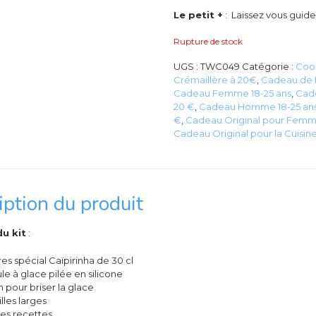
Le petit +
: Laissez vous guider
Rupture de stock
UGS :
TWC049
Catégorie :
Cool
Crémaillère à 20€
,
Cadeau de N
Cadeau Femme 18-25 ans
,
Cad
20 €
,
Cadeau Homme 18-25 an
€
,
Cadeau Original pour Femm
Cadeau Original pour la Cuisin
iption du produit
u kit
:
res spécial Caïpirinha de 30 cl
le à glace pilée en silicone
on pour briser la glace
illes larges
hes recettes