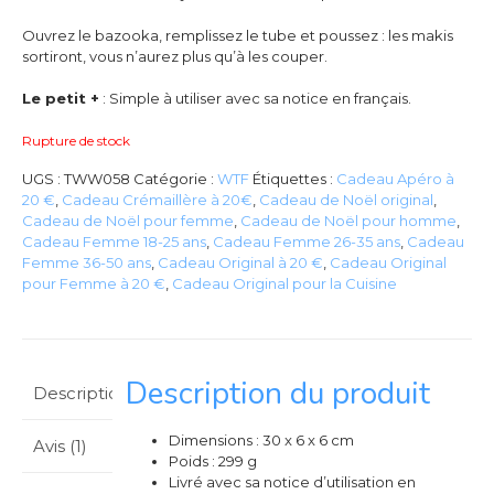
Ouvrez le bazooka, remplissez le tube et poussez : les makis
sortiront, vous n’aurez plus qu’à les couper.
Le petit +
: Simple à utiliser avec sa notice en français.
Rupture de stock
UGS :
TWW058
Catégorie :
WTF
Étiquettes :
Cadeau Apéro à
20 €
,
Cadeau Crémaillère à 20€
,
Cadeau de Noël original
,
Cadeau de Noël pour femme
,
Cadeau de Noël pour homme
,
Cadeau Femme 18-25 ans
,
Cadeau Femme 26-35 ans
,
Cadeau
Femme 36-50 ans
,
Cadeau Original à 20 €
,
Cadeau Original
pour Femme à 20 €
,
Cadeau Original pour la Cuisine
Description du produit
Description
Dimensions : 30 x 6 x 6 cm
Avis (1)
Poids : 299 g
Livré avec sa notice d’utilisation en