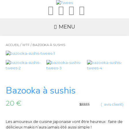
MENU
ACCUEIL
/
WTF
/ BAZOOKA À SUSHIS
Bazooka à sushis
20
€
(
1
avis client)
5
5
1
sur
basé
sur
vote
client
Les amoureux de cuisine japonaise vont être heureux : faire de
délicieux makis n’aura jamais été aussi simple !